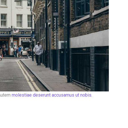
 Autem
molestiae deserunt accusamus ut nobis.