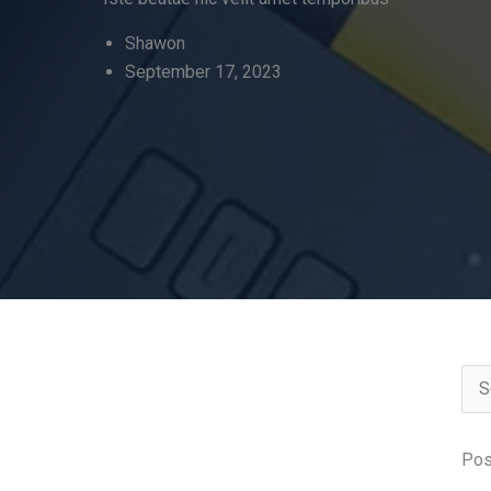
Shawon
September 17, 2023
Sea
for:
Pos