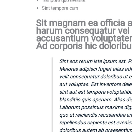
Tempore quo eveniet
Sint tempore cum
Sit magnam ea officia 
harum consequatur vel 
accusantium voluptatem 
Ad corporis hic dolorib
Sint eos rerum iste ipsum est. 
Maiores adipisci fugiat alias adi
velit consequatur doloribus ut e
aut voluptas. Est inventore del
sint aut est tempore voluptatibu
blanditiis quis aperiam. Alias 
Laborum possimus maxime dign
quo ut reiciendis recusandae eni
repellendus sapiente est evenie
doloribus autem ab praesentium