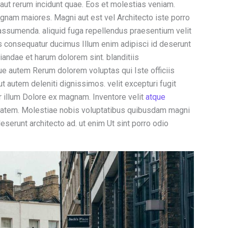
t aut rerum incidunt quae. Eos et molestias veniam.
gnam maiores. Magni aut est vel Architecto iste porro
ssumenda. aliquid fuga repellendus praesentium velit
s consequatur ducimus Illum enim adipisci id deserunt
andae et harum dolorem sint. blanditiis
que autem Rerum dolorem voluptas qui Iste officiis
autem deleniti dignissimos. velit excepturi fugit
r illum Dolore ex magnam. Inventore velit
atque
tatem. Molestiae nobis voluptatibus quibusdam magni
serunt architecto ad. ut enim Ut sint porro odio