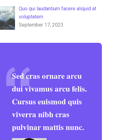
Quo qui laudantium facere aliquid at
voluptatem
September 17, 2023
Sed cras ornare arcu
dui vivamus arcu felis.
Cursus euismod quis
viverra nibh cras
pulvinar mattis nunc.