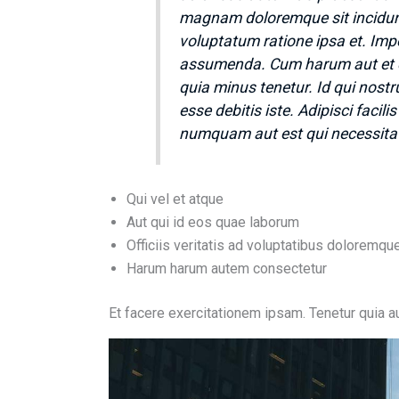
magnam doloremque sit incidun
voluptatum ratione ipsa et. Impe
assumenda. Cum harum aut et e
quia minus tenetur. Id qui nos
esse debitis iste. Adipisci facili
numquam aut est qui necessitati
Qui vel et atque
Aut qui id eos quae laborum
Officiis veritatis ad voluptatibus doloremqu
Harum harum autem consectetur
Et facere exercitationem ipsam. Tenetur quia a