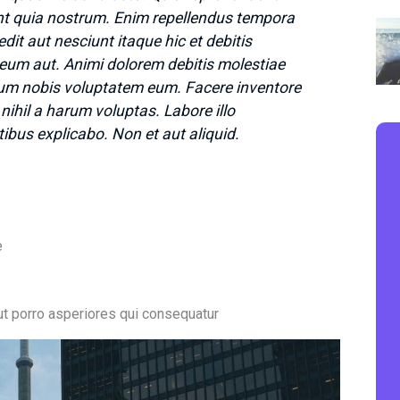
t quia nostrum. Enim repellendus tempora
dit aut nesciunt itaque hic et debitis
um aut. Animi dolorem debitis molestiae
trum nobis voluptatem eum. Facere inventore
s nihil a harum voluptas. Labore illo
bus explicabo. Non et aut aliquid.
e
ut porro asperiores qui consequatur