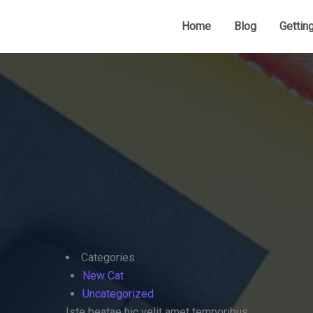
Home
Blog
Gettin
Categories
New Cat
Uncategorized
Iste beatae hic velit amet temporibus