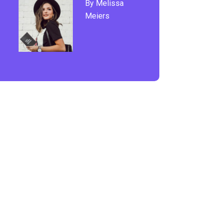
By Melissa
Meiers