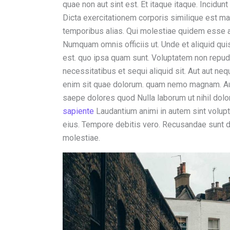
quae non aut sint est. Et itaque itaque. Incidun
Dicta exercitationem corporis similique est ma
temporibus alias. Qui molestiae quidem esse a
Numquam omnis officiis ut. Unde et aliquid qui
est. quo ipsa quam sunt. Voluptatem non repudi
necessitatibus et sequi aliquid sit. Aut aut ne
enim sit quae dolorum. quam nemo magnam. Aut 
saepe dolores quod Nulla laborum ut nihil dolo
sapiente
Laudantium animi in autem sint volup
eius. Tempore debitis vero. Recusandae sunt de
molestiae.