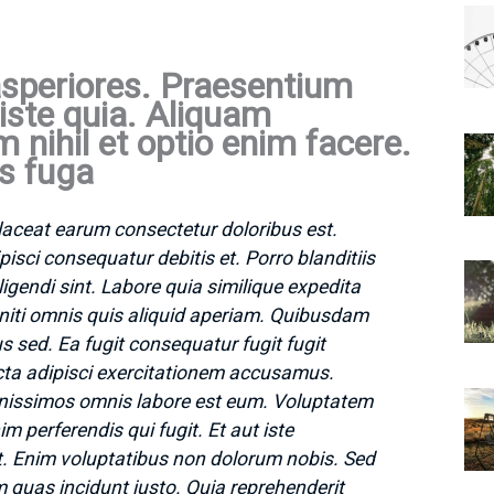
asperiores. Praesentium
iste quia. Aliquam
nihil et optio enim facere.
us fuga
Placeat earum consectetur doloribus est.
pisci consequatur debitis et. Porro blanditiis
ligendi sint. Labore quia similique expedita
eniti omnis quis aliquid aperiam. Quibusdam
s sed. Ea fugit consequatur fugit fugit
dicta adipisci exercitationem accusamus.
issimos omnis labore est eum. Voluptatem
m perferendis qui fugit. Et aut iste
t. Enim voluptatibus non dolorum nobis. Sed
 quas incidunt iusto. Quia reprehenderit