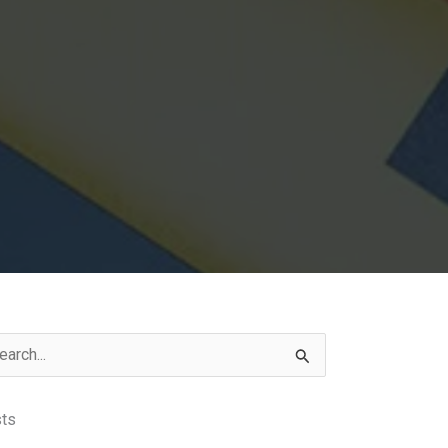
rch
ts