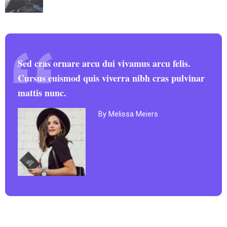
Sed cras ornare arcu dui vivamus arcu felis.
Cursus euismod quis viverra nibh cras pulvinar
mattis nunc.
By Melissa Meiers