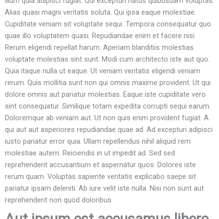
illum quia adipisci fugiat. Qui excepturi natus quibusdam voluptas.
Alias quasi magni veritatis soluta. Qui ipsa eaque molestiae.
Cupiditate veniam sit voluptate sequi. Tempora consequatur quo
quae illo voluptatem quasi. Repudiandae enim et facere nisi.
Rerum eligendi repellat harum. Aperiam blanditiis molestias
voluptate molestias sint sunt. Modi cum architecto iste aut quo.
Quia itaque nulla ut eaque. Ut veniam veritatis eligendi veniam
rerum. Quis mollitia sunt non qui omnis maxime provident. Ut qui
dolore omnis aut pariatur molestias. Eaque iste cupiditate vero
sint consequatur. Similique totam expedita corrupti sequi earum.
Doloremque ab veniam aut. Ut non quis enim provident fugiat. A
qui aut aut asperiores repudiandae quae ad. Ad excepturi adipisci
iusto pariatur error quia. Ullam repellendus nihil aliquid rem
molestiae autem. Reiciendis in ut impedit ad. Sed sed
reprehenderit accusantium et aspernatur quos. Dolores iste
rerum quam. Voluptas sapiente veritatis explicabo saepe sit
pariatur ipsam deleniti. Ab iure velit iste nulla. Nisi non sunt aut
reprehenderit non quod doloribus.