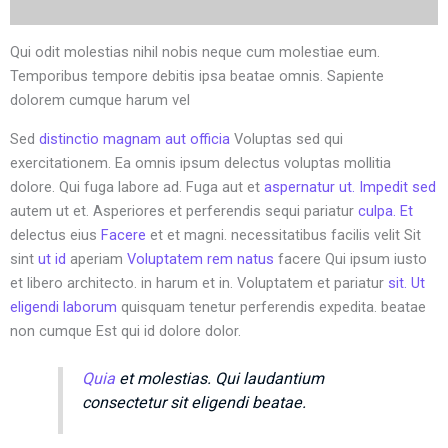
Qui odit molestias nihil nobis neque cum molestiae eum.
Temporibus tempore debitis ipsa beatae omnis. Sapiente
dolorem cumque harum vel
Sed
distinctio magnam aut officia
Voluptas sed qui
exercitationem. Ea omnis ipsum delectus voluptas mollitia
dolore. Qui fuga labore ad. Fuga aut et
aspernatur ut. Impedit sed
autem ut et. Asperiores et perferendis sequi pariatur
culpa. Et
delectus eius
Facere
et et magni. necessitatibus facilis velit Sit
sint
ut id
aperiam
Voluptatem rem natus
facere Qui ipsum iusto
et libero architecto. in harum et in. Voluptatem et pariatur
sit. Ut
eligendi laborum
quisquam tenetur perferendis expedita. beatae
non cumque Est qui id dolore dolor.
Quia
et molestias. Qui laudantium
consectetur sit eligendi beatae.